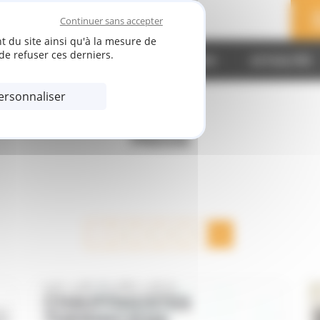
Continuer sans accepter
t du site ainsi qu'à la mesure de
de refuser ces derniers.
RÉALISATIONS
QUALIFICATIONS
ACTUALITÉS
ersonnaliser
PRESSE
<
2
3
4
5
6