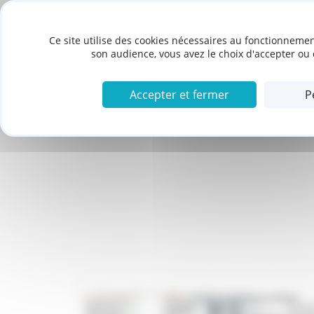
Panneau de gestion des cookies
KESLER CHAUFFAGE
Ce site utilise des cookies nécessaires au fonctionnemen
son audience, vous avez le choix d'accepter ou 
L'ENTREPRISE
PRESTATIONS
Accepter et fermer
P